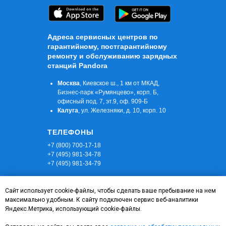
Адреса сервисных центров по
гарантийному, постгарантийному
ремонту и обслуживанию зарядных
станций Pandora
Москва
, Киевское ш., 1 км от МКАД,
Бизнес-парк «Румянцево», корп. Б,
офисный под. 7, эт.9, оф. 909-Б
Калуга
, ул. Железняки, д. 10, корп. 10
ТЕЛЕФОНЫ
+7 (800) 700-17-18
+7 (495) 981-34-78
+7 (495) 981-34-79
E- MAIL
Сайт использует cookie-файлы, чтобы сделать ваше пребывание на нем
k.shabalin@alarmtrade.ru
максимально удобным. К cайту подключен сервис веб-аналитики
o@alarmtrade.ru
Яндекс.Метрика, использующий cookie-файлы.
info@alarmtrade.ru