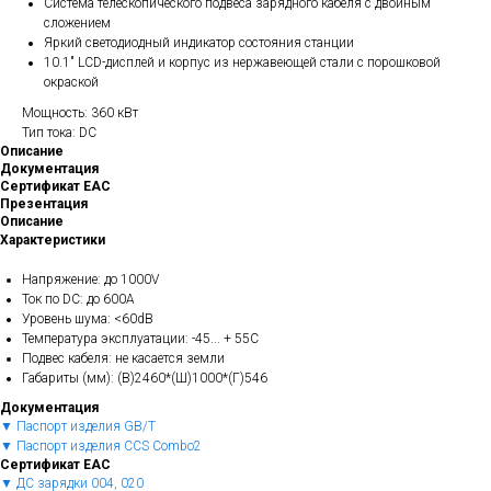
Система телескопического подвеса зарядного кабеля с двойным
сложением
Яркий светодиодный индикатор состояния станции
10.1" LCD-дисплей и корпус из нержавеющей стали с порошковой
окраской
Мощность: 360 кВт
Тип тока: DC
Описание
Документация
Сертификат ЕАС
Презентация
Описание
Характеристики
Напряжение: до 1000V
Ток по DC: до 600А
Уровень шума: <60dB
Температура эксплуатации: -45... + 55С
Подвес кабеля: не касается земли
Габариты (мм): (В)2460*(Ш)1000*(Г)546
Документация
▼ Паспорт изделия GB/T
▼ Паспорт изделия CCS Combo2
Сертификат ЕАС
▼ ДС зарядки 004, 020