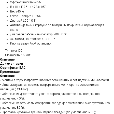
Эффективность ≥96%
В х Ш х Г 761 х 473 х 167
Вес ≤45 кг
Степень защиты IP 54
Дисплей LCD 10,1”
Антивандальный корпус с полимерным покрытием, нержавеющая
сталь
Диапазон рабочих температур -40+50 °C
4G модем, контроллер OCPP 1.6
Кнопка аварийной остановки.
Тип тока: DC
Мощность: 15 кВт
Описание
Документация
Сертификат ЕАС
Презентация
Описание
• Монтаж в хорошо проветриваемых помещениях и под надежными навесами.
• Интеллектуальная система непрерывного мониторинга сопротивления
изоляции (PoMiMo).
• Обеспечение достаточного уровня заряда для экстренной поездки (по
умолчанию 40%);
• Обеспечение оптимального уровня заряда для ежедневной эксплуатации (по
умолчанию 85%);
• Программирование времени первой поездки (по умолчанию 8:00);