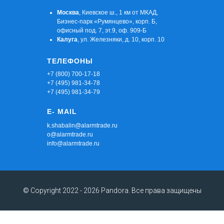
Москва
, Киевское ш., 1 км от МКАД,
Бизнес-парк «Румянцево», корп. Б,
офисный под. 7, эт.9, оф. 909-Б
Калуга
, ул. Железняки, д. 10, корп. 10
ТЕЛЕФОНЫ
+7 (800) 700-17-18
+7 (495) 981-34-78
+7 (495) 981-34-79
E- MAIL
k.shabalin@alarmtrade.ru
o@alarmtrade.ru
info@alarmtrade.ru
© Copyright 2022 - 2026 Pandora. Все права защищены